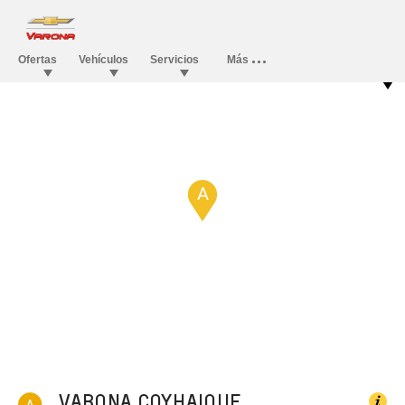
B
A
VARONA COYHAIQUE